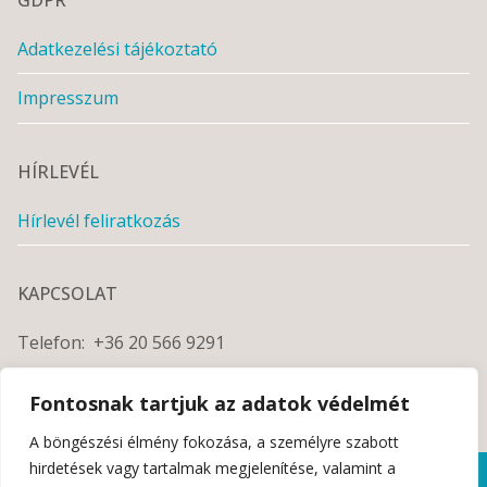
Adatkezelési tájékoztató
Impresszum
HÍRLEVÉL
Hírlevél feliratkozás
KAPCSOLAT
Telefon: +36 20 566 9291
E-mail: info@vilimi.hu
Fontosnak tartjuk az adatok védelmét
A böngészési élmény fokozása, a személyre szabott
hirdetések vagy tartalmak megjelenítése, valamint a